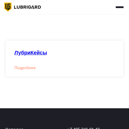
КАТАЛОГ
ПОДОБРАТЬ МАСЛО
ГДЕ КУПИТЬ
СЕРВИСЫ
О НАС
СТАТЬ ПАРТНЕРОМ
ВХОД ДЛЯ ПАРТНЕРОВ
НОВОСТИ
КОНТАКТЫ
ЛубриКейсы
+7 495 241 01 43
ПН-ЧТ: 9:00 - 18:00 (МСК)
ПТ: 9:00 - 17:00 (МСК)
Подробнее
info@lubrigroup.ru
для общих вопросов