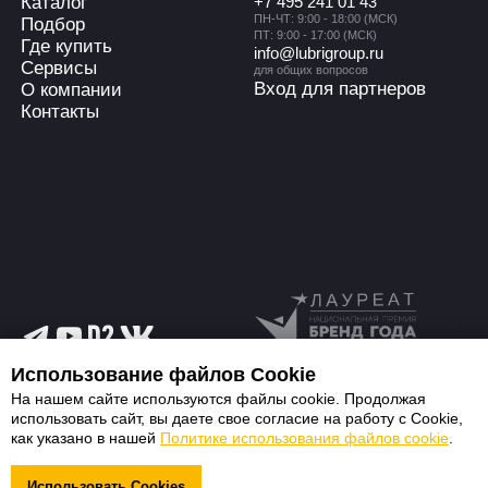
Каталог
+7 495 241 01 43
ПН-ЧТ: 9:00 - 18:00 (МСК)
Подбор
ПТ: 9:00 - 17:00 (МСК)
Где купить
info@lubrigroup.ru
Сервисы
для общих вопросов
Вход для партнеров
О компании
Контакты
Использование файлов Cookie
На нашем сайте используются файлы cookie. Продолжая
использовать сайт, вы даете свое согласие на работу с Cookie,
ООО «Лубри Груп» — производитель
как указано в нашей
Политике использования файлов cookie
.
смазочных материалов LUBRIGARD
Использовать Cookies
ООО «Лубри Груп» — производитель смазочных материалов LUBRIGARD