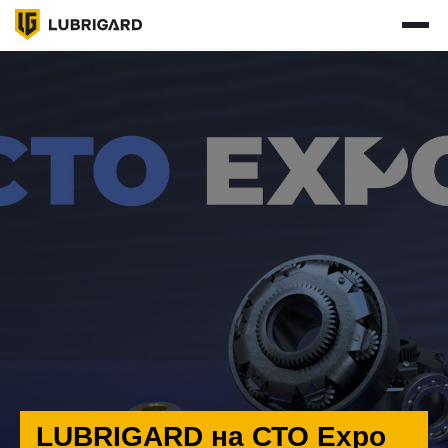
КАТАЛОГ
ПОДОБРАТЬ МАСЛО
ГДЕ КУПИТЬ
СЕРВИСЫ
О НАС
СТАТЬ ПАРТНЕРОМ
ВХОД ДЛЯ ПАРТНЕРОВ
НОВОСТИ
КОНТАКТЫ
+7 495 241 01 43
ПН-ЧТ: 9:00 - 18:00 (МСК)
ПТ: 9:00 - 17:00 (МСК)
info@lubrigroup.ru
для общих вопросов
LUBRIGARD на СТО Expo