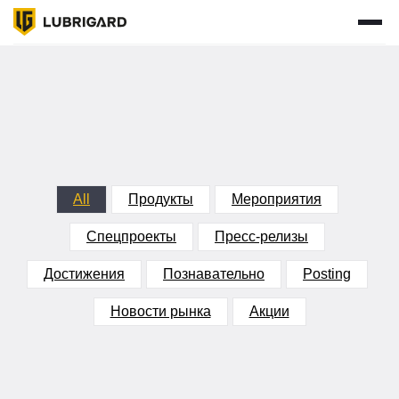
КАТАЛОГ
ПОДОБРАТЬ МАСЛО
ГДЕ КУПИТЬ
СЕРВИСЫ
О НАС
СТАТЬ ПАРТНЕРОМ
ВХОД ДЛЯ ПАРТНЕРОВ
НОВОСТИ
КОНТАКТЫ
+7 495 241 01 43
ПН-ЧТ: 9:00 - 18:00 (МСК)
ПТ: 9:00 - 17:00 (МСК)
All
Продукты
Мероприятия
info@lubrigroup.ru
для общих вопросов
Спецпроекты
Пресс-релизы
Достижения
Познавательно
Posting
Новости рынка
Акции