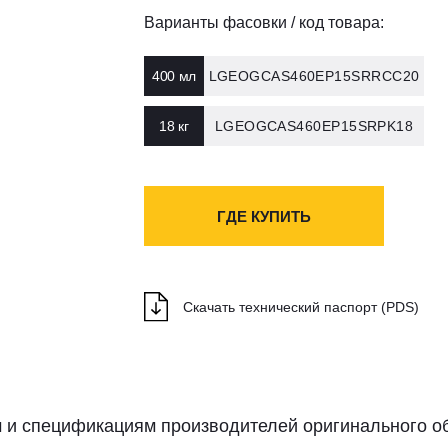
Варианты фасовки / код товара:
400 мл
LGEOGCAS460EP15SRRCC20
Скопировано
18 кг
LGEOGCAS460EP15SRPK18
Скопировано
ГДЕ КУПИТЬ
Cкачать технический паспорт (PDS)
и спецификациям производителей оригинального о