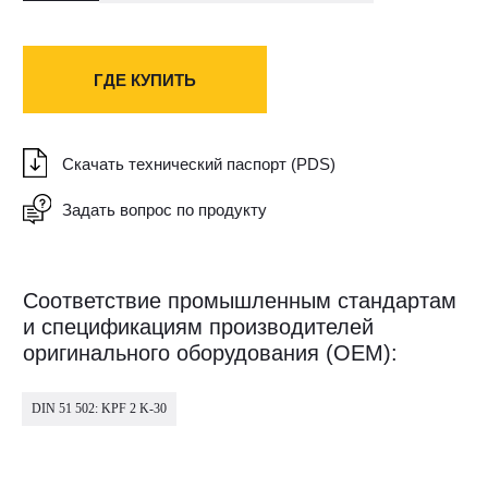
Описание
LUBRIGARD GREASE PRO Li-150 MOLY EP2 –
универсальная пластичная смазка на литиевом
загустителе, содержащая высококачественное
минеральное масло с добавлением
дисульфида молибдена (MoS ), и
противозадирных присадок EP2 (Extreme
Pressure — экстремальное давление).
Пластичная смазка LUBRIGARD GREASE PRO
Li-150 MOLY EP2 обеспечивает превосходную
защиту за счет снижения трения и износа при
вибрационных нагрузках, предотвращает
образование коррозии и окисления.
Пластичная смазка LUBRIGARD GREASE PRO
Li-150 MOLY EP2 содержит 1% дисульфида
DIN 51 502: KPF 2 K-30
молибдена для защиты от вибрации и шоковых
нагрузок в широком температурном диапазоне.
Смазка рекомендуется для тяжелых условий
работы промышленного оборудования,