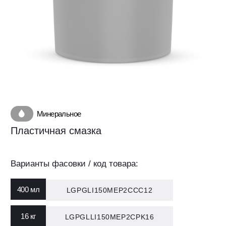
Минеральное
Пластичная смазка
Варианты фасовки / код товара:
400 мл
LGPGLI150MEP2CCC12
Скопировано
16 кг
LGPGLLI150MEP2CPK16
Скопировано
ГДЕ КУПИТЬ
Cкачать технический паспорт (PDS)
Задать вопрос по продукту
Соответствие промышленным стандартам
ООО «Лубри Груп» — производитель
и спецификациям производителей
смазочных материалов LUBRIGARD
оригинального оборудования (OEM):