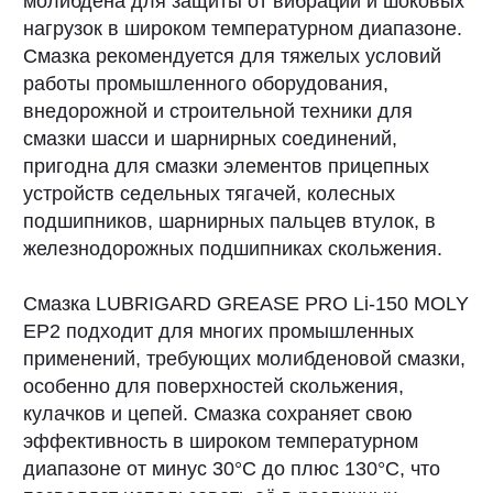
Производится по технологии
PROtective Gard® на основе базовых
масел с повышенным индексом вязкости
и добавлением улучшенного пакета
присадок.