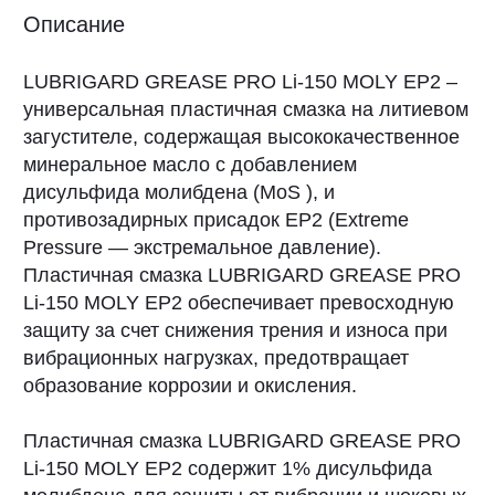
внедорожной и строительной техники для
смазки шасси и шарнирных соединений,
пригодна для смазки элементов прицепных
устройств седельных тягачей, колесных
подшипников, шарнирных пальцев втулок, в
железнодорожных подшипниках скольжения.
Смазка LUBRIGARD GREASE PRO Li-150 MOLY
EP2 подходит для многих промышленных
применений, требующих молибденовой смазки,
особенно для поверхностей скольжения,
кулачков и цепей. Смазка сохраняет свою
эффективность в широком температурном
диапазоне от минус 30°С до плюс 130°С, что
позволяет использовать её в различных
климатических зонах. Это обеспечивает
универсальность применения и надежную
защиту техники и оборудования в различных
условиях эксплуатации.