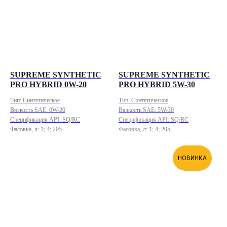
SUPREME SYNTHETIC
SUPREME SYNTHETIC
PRO HYBRID 0W-20
PRO HYBRID 5W-30
Тип: Синтетическое
Тип: Синтетическое
Вязкость SAE: 0W-20
Вязкость SAE: 5W-30
Спецификация API: SQ/RC
Спецификация API: SQ/RC
Фасовка, л: 1; 4; 205
Фасовка, л: 1; 4; 205
НОВИНКА
ООО «Лубри Груп» — производитель
смазочных материалов LUBRIGARD