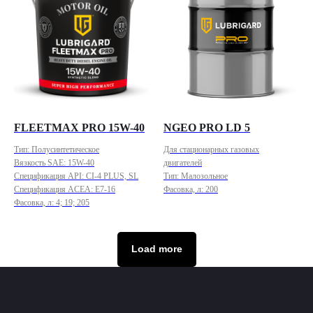
FLEETMAX PRO 15W-40
NGEO PRO LD 5
Тип: Полусинтетическое
Для стационарных газовых
Вязкость SAE: 15W-40
двигателей
Спецификация API: CI-4 PLUS, SL
Тип: Малозольное
Спецификация ACEA: E7-16
Фасовка, л: 200
Фасовка, л: 4; 19; 205
Load more