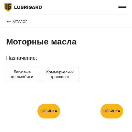
КАТАЛОГ
ПОДОБРАТЬ МАСЛО
ГДЕ КУПИТЬ
⟵ КАТАЛОГ
СЕРВИСЫ
О НАС
Моторные масла
СТАТЬ ПАРТНЕРОМ
ВХОД ДЛЯ ПАРТНЕРОВ
Назначение:
НОВОСТИ
КОНТАКТЫ
Легковые
Коммерческий
+7 495 241 01 43
автомобили
транспорт
ПН-ЧТ: 9:00 - 18:00 (МСК)
ПТ: 9:00 - 17:00 (МСК)
info@lubrigroup.ru
для общих вопросов
НОВИНКА
НОВИНКА