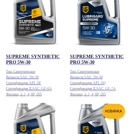
SUPREME SYNTHETIC
SUPREME SYNTHETIC
PRO 5W-30
PRO 5W-30
Тип: Синтетическое
Тип: Синтетическое
Вязкость SAE: 5W-30
Вязкость SAE: 5W-30
Спецификация API: SP
Спецификация API: SQ
Спецификация ILSAC: GF-6A
Спецификация ILSAC: GF-7A
Фасовка, л: 1; 4; 60; 205
Фасовка, л: 1; 4; 60; 205
НОВИНКА