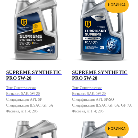
НОВИНКА
SUPREME SYNTHETIC
SUPREME SYNTHETIC
PRO 5W-20
PRO 5W-20
Тип: Синтетическое
Тип: Синтетическое
Вязкость SAE: 5W-20
Вязкость SAE: 5W-20
Спецификация API: SP
Спецификация API: SP/SQ
Спецификация ILSAC: GF-6A
Спецификация ILSAC: GF-6A; GF-7A
Фасовка, л: 1; 4; 205
Фасовка, л: 1; 4; 205
НОВИНКА