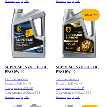
Фасовка, л: 1; 4; 205
Фасовка, л: 1; 4; 205
НОВИНКА
SUPREME SYNTHETIC
SUPREME SYNTHETIC
PRO 0W-40
PRO 0W-40
Тип: Синтетическое
Тип: Синтетическое
Вязкость SAE: 0W-40
Вязкость SAE: 0W-40
Спецификация API: SP
Спецификация API: SP
Спецификация ACEA: A3/B4
Спецификация ACEA: A3/B4
Фасовка, л: 1; 4; 205
Фасовка, л: 1; 4; 205