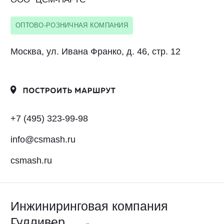
chalikov.aa@inforkom.ru
inforkom-trucks.ru
ИП Лапин Алексей Юрьевич
ИП Лапин А. Ю.
ОПТОВО-РОЗНИЧНАЯ КОМПАНИЯ
Московская область, г. Кубинка, Наро-
Фоминское шоссе, д. 14
+7 (968) 650-88-77
sdkubinka@mail.ru