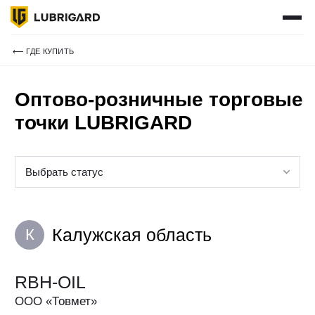
КАТАЛОГ
ПОДОБРАТЬ МАСЛО
ГДЕ КУПИТЬ
⟵ ГДЕ КУПИТЬ
СЕРВИСЫ
О НАС
Оптово-розничные торговые
СТАТЬ ПАРТНЕРОМ
точки LUBRIGARD
ВХОД ДЛЯ ПАРТНЕРОВ
НОВОСТИ
КОНТАКТЫ
Выбрать статус
+7 495 241 01 43
ПН-ЧТ: 9:00 - 18:00 (МСК)
ПТ: 9:00 - 17:00 (МСК)
Калужская область
info@lubrigroup.ru
К
для общих вопросов
RBH-OIL
ООО «Товмет»
ОПТОВО-РОЗНИЧНАЯ КОМПАНИЯ
Калужская область, г. Калуга,
ул. Плеханова., д. 48/8