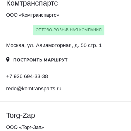
torg-zap.ru
HT-OIL.RU
ООО "НАТАСТОРИ"
ОПТОВО-РОЗНИЧНАЯ КОМПАНИЯ
Москва, поселение Внуковское, ул.
Самуила Маршака, дом 12
+7 (495) 740-81-22
+7 (926) 016-00-01
ht-oil@yandex.ru
www.ht-oil.ru
Центр Строительных Машин
ООО "ЦСМ-ПАРТС"