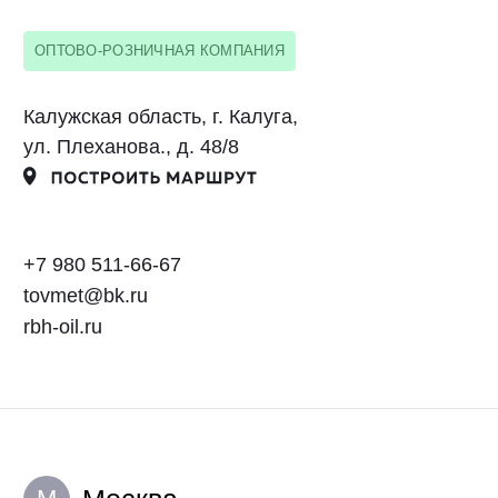
+7 980 511-66-67
tovmet@bk.ru
rbh-oil.ru
oil-store.ru
Москва
М
Оил Стор
ООО "Оил Стор Трейд"
ОПТОВО-РОЗНИЧНАЯ КОМПАНИЯ
Москва, ул. Березовая аллея, д. 7Б
ООО «Лубри Груп» — производитель
смазочных материалов LUBRIGARD
+7 (499) 348-15-15