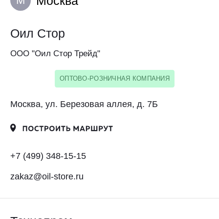
zakaz@oil-store.ru
Технопром
ООО «Технопром»
ОПТОВО-РОЗНИЧНАЯ КОМПАНИЯ
Москва, ул. Волоколамское шоссе,
д. 1 стр. 1
+7 (499) 517-97-98
msc.maslooptom@gmail.com
maslooptom.ru
Комтранспартс
ООО «Комтранспартс»