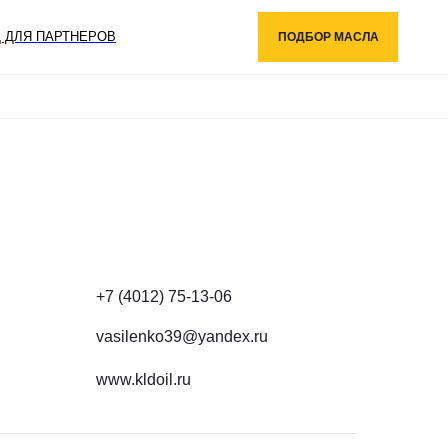
КАТАЛОГ
 ДЛЯ ПАРТНЕРОВ
ПОДБОР МАСЛА
ПОДОБРАТЬ МАСЛО
ГДЕ КУПИТЬ
СЕРВИСЫ
О НАС
СТАТЬ ПАРТНЕРОМ
ВХОД ДЛЯ ПАРТНЕРОВ
НОВОСТИ
КОНТАКТЫ
+7 495 241 01 43
ПН-ЧТ: 9:00 - 18:00 (МСК)
ПТ: 9:00 - 17:00 (МСК)
info@lubrigroup.ru
для общих вопросов
+7 (4012) 75-13-06
vasilenko39@yandex.ru
www.kldoil.ru