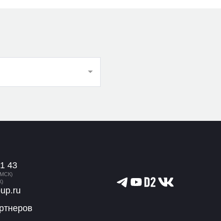
1 43
(МСК)
К)
oup.ru
ртнеров