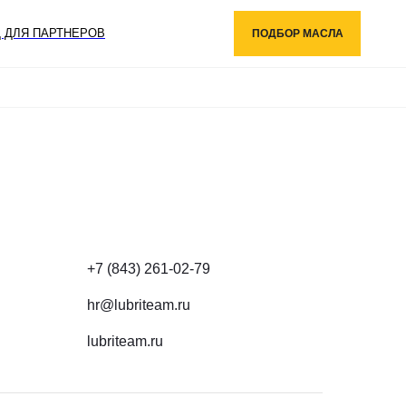
КАТАЛОГ
 ДЛЯ ПАРТНЕРОВ
ПОДБОР МАСЛА
ПОДОБРАТЬ МАСЛО
ГДЕ КУПИТЬ
СЕРВИСЫ
О НАС
СТАТЬ ПАРТНЕРОМ
ВХОД ДЛЯ ПАРТНЕРОВ
НОВОСТИ
КОНТАКТЫ
+7 495 241 01 43
ПН-ЧТ: 9:00 - 18:00 (МСК)
ПТ: 9:00 - 17:00 (МСК)
info@lubrigroup.ru
для общих вопросов
+7 (843) 261-02-79
hr@lubriteam.ru
lubriteam.ru