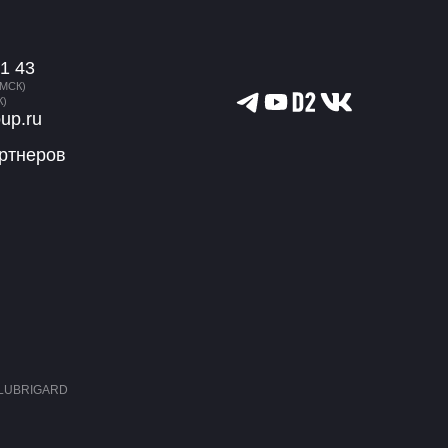
1 43
(МСК)
К)
oup.ru
ртнеров
в LUBRIGARD