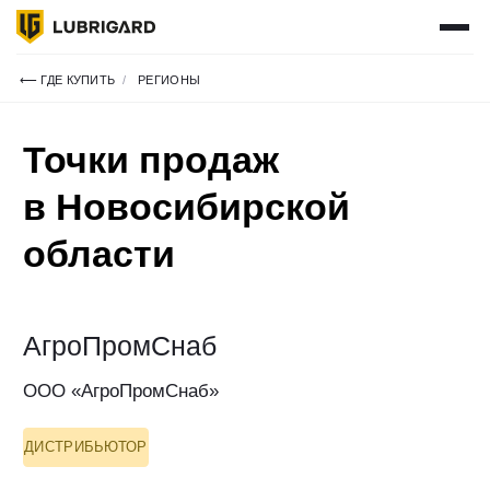
КАТАЛОГ
ПОДОБРАТЬ МАСЛО
ГДЕ КУПИТЬ
⟵ ГДЕ КУПИТЬ
/
РЕГИОНЫ
СЕРВИСЫ
О НАС
Точки продаж
СТАТЬ ПАРТНЕРОМ
ВХОД ДЛЯ ПАРТНЕРОВ
в Новосибирской
НОВОСТИ
области
КОНТАКТЫ
+7 495 241 01 43
ПН-ЧТ: 9:00 - 18:00 (МСК)
ПТ: 9:00 - 17:00 (МСК)
АгроПромСнаб
info@lubrigroup.ru
ООО «АгроПромСнаб»
для общих вопросов
ДИСТРИБЬЮТОР
Новосибирская область, г. Новосибирск,
ул. Толмачёвское шоссе, д. 27к1А
+7 (383) 322-58-60