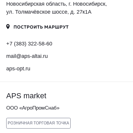
mail@aps-altai.ru
aps-opt.ru
APS market
ООО «АгроПромСнаб»
РОЗНИЧНАЯ ТОРГОВАЯ ТОЧКА
Новосибирская область, г. Новосибирск,
ул. Толмачёвское шоссе, д. 27к1А
+7 (962) 828-48-54
nsk@aps-maket.ru
aps-market.ru
ООО «Лубри Груп» — производитель
смазочных материалов LUBRIGARD
APS market